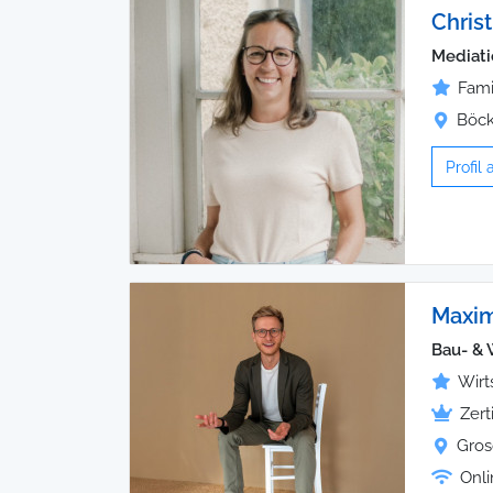
Chris
Mediati
Fami
Böck
Profil
Maxim
Bau- & 
Wirt
Zert
Gros
Onli