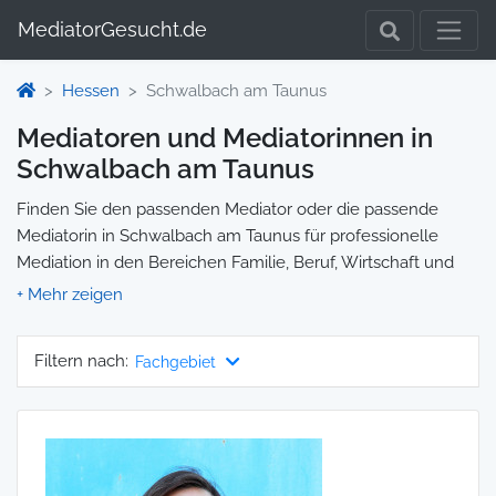
MediatorGesucht.de
Hessen
Schwalbach am Taunus
Mediatoren und Mediatorinnen in
Schwalbach am Taunus
Finden Sie den passenden Mediator oder die passende
Mediatorin in Schwalbach am Taunus für professionelle
Mediation in den Bereichen Familie, Beruf, Wirtschaft und
mehr. Jedes Profil enthält Informationen zu Qualifikationen
und Spezialisierungen, sodass Sie gezielt die richtige Person
für Ihre Mediation auswählen und direkt kontaktieren
Filtern nach:
Fachgebiet
können. Wir selbst vermitteln keine Mediationen, sondern
stellen die Plattform zur Verfügung, um Ihnen die Suche zu
erleichtern.