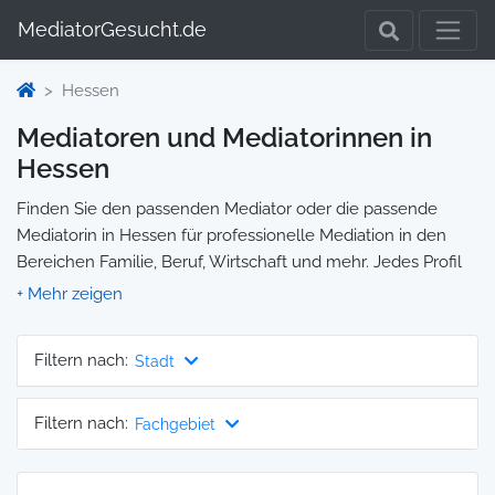
MediatorGesucht.de
Hessen
Mediatoren und Mediatorinnen in
Hessen
Finden Sie den passenden Mediator oder die passende
Mediatorin in Hessen für professionelle Mediation in den
Bereichen Familie, Beruf, Wirtschaft und mehr. Jedes Profil
enthält Informationen zu Qualifikationen und
Spezialisierungen, sodass Sie gezielt die richtige Person für
Ihre Mediation auswählen und direkt kontaktieren können.
Filtern nach:
Stadt
Wir selbst vermitteln keine Mediationen, sondern stellen die
Plattform zur Verfügung, um Ihnen die Suche zu erleichtern.
Filtern nach:
Fachgebiet