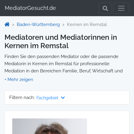
MediatorGesucht.de
Baden-Württemberg
Kernen im Remstal
Mediatoren und Mediatorinnen in
Kernen im Remstal
Finden Sie den passenden Mediator oder die passende
Mediatorin in Kernen im Remstal für professionelle
Mediation in den Bereichen Familie, Beruf, Wirtschaft und
mehr. Jedes Profil enthält Informationen zu Qualifikationen
und Spezialisierungen, sodass Sie gezielt die richtige Person
für Ihre Mediation auswählen und direkt kontaktieren
Filtern nach:
Fachgebiet
können. Wir selbst vermitteln keine Mediationen, sondern
stellen die Plattform zur Verfügung, um Ihnen die Suche zu
erleichtern.