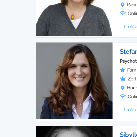
Peen
Onli
Profil
Stefa
Psychot
Fami
Zert
Hoch
Onli
Profil
Sibyl