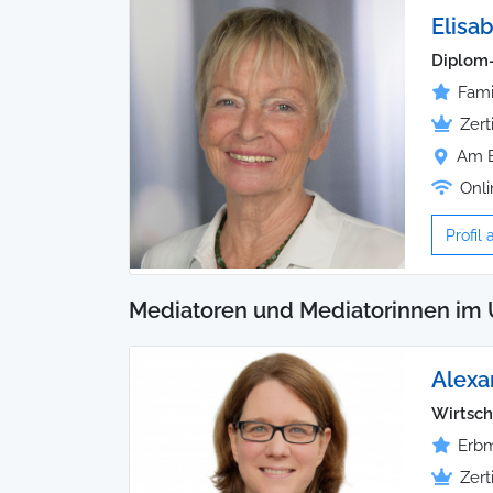
Elisa
Diplom
Fami
Zert
Am B
Onli
Profil
Mediatoren und Mediatorinnen im 
Alexa
Wirtsch
Erbm
Zert