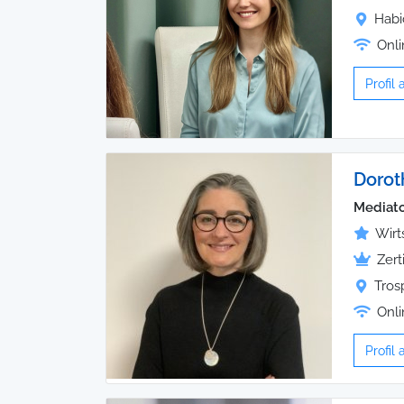
Habi
Onli
Profil
Dorot
Mediato
Wirt
Zert
Tros
Onli
Profil