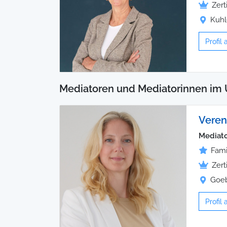
Zert
Kuhl
Profil
Mediatoren und Mediatorinnen im 
Vere
Mediato
Fami
Zert
Goeb
Profil