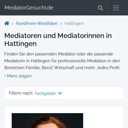
MediatorGesucht.de
Nordrhein-Westfalen
Hattingen
Mediatoren und Mediatorinnen in
Hattingen
Finden Sie den passenden Mediator oder die passende
Mediatorin in Hattingen für professionelle Mediation in den
Bereichen Familie, Beruf, Wirtschaft und mehr. Jedes Profil
enthält Informationen zu Qualifikationen und
Spezialisierungen, sodass Sie gezielt die richtige Person für
Ihre Mediation auswählen und direkt kontaktieren können.
Filtern nach:
Fachgebiet
Wir selbst vermitteln keine Mediationen, sondern stellen die
Plattform zur Verfügung, um Ihnen die Suche zu erleichtern.