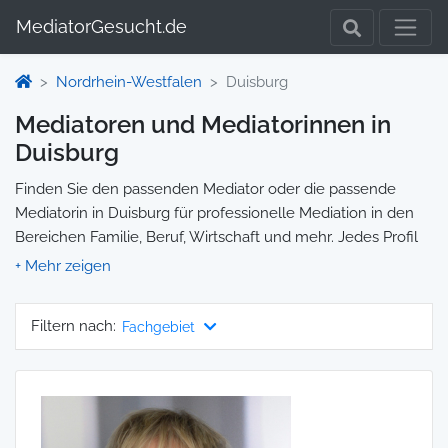
MediatorGesucht.de
Nordrhein-Westfalen
Duisburg
Mediatoren und Mediatorinnen in
Duisburg
Finden Sie den passenden Mediator oder die passende
Mediatorin in Duisburg für professionelle Mediation in den
Bereichen Familie, Beruf, Wirtschaft und mehr. Jedes Profil
enthält Informationen zu Qualifikationen und
Spezialisierungen, sodass Sie gezielt die richtige Person für
Ihre Mediation auswählen und direkt kontaktieren können.
Filtern nach:
Fachgebiet
Wir selbst vermitteln keine Mediationen, sondern stellen die
Plattform zur Verfügung, um Ihnen die Suche zu erleichtern.