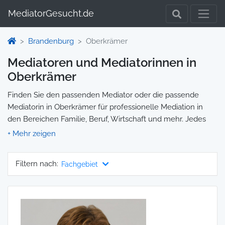
MediatorGesucht.de
Brandenburg
Oberkrämer
Mediatoren und Mediatorinnen in
Oberkrämer
Finden Sie den passenden Mediator oder die passende
Mediatorin in Oberkrämer für professionelle Mediation in
den Bereichen Familie, Beruf, Wirtschaft und mehr. Jedes
Profil enthält Informationen zu Qualifikationen und
Spezialisierungen, sodass Sie gezielt die richtige Person für
Ihre Mediation auswählen und direkt kontaktieren können.
Filtern nach:
Fachgebiet
Wir selbst vermitteln keine Mediationen, sondern stellen die
Plattform zur Verfügung, um Ihnen die Suche zu erleichtern.