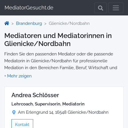
MediatorGesucht.de
Brandenburg
Glienicke/Nordbahn
Mediatoren und Mediatorinnen in
Glienicke/Nordbahn
Finden Sie den passenden Mediator oder die passende
Mediatorin in Glienicke/Nordbahn für professionelle
Mediation in den Bereichen Familie, Beruf, Wirtschaft und
mehr. Jedes Profil enthält Informationen zu Qualifikationen
und Spezialisierungen, sodass Sie gezielt die richtige Person
für Ihre Mediation auswählen und direkt kontaktieren
Andrea Schlösser
können. Wir selbst vermitteln keine Mediationen, sondern
stellen die Plattform zur Verfügung, um Ihnen die Suche zu
Lehrcoach, Supervisorin, Mediatorin
erleichtern.
Am Erlengrund 14, 16548 Glienicke/Nordbahn
Kontakt