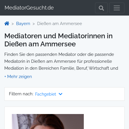
MediatorGesucht.de
Bayern
Dießen am Ammersee
Mediatoren und Mediatorinnen in
Dießen am Ammersee
Finden Sie den passenden Mediator oder die passende
Mediatorin in Dießen am Ammersee für professionelle
Mediation in den Bereichen Familie, Beruf, Wirtschaft und
mehr. Jedes Profil enthält Informationen zu Qualifikationen
und Spezialisierungen, sodass Sie gezielt die richtige Person
für Ihre Mediation auswählen und direkt kontaktieren
Filtern nach:
Fachgebiet
können. Wir selbst vermitteln keine Mediationen, sondern
stellen die Plattform zur Verfügung, um Ihnen die Suche zu
erleichtern.