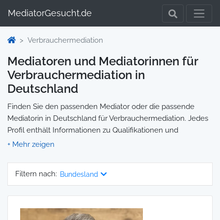
MediatorGesucht.de
Verbrauchermediation
Mediatoren und Mediatorinnen für
Verbrauchermediation in
Deutschland
Finden Sie den passenden Mediator oder die passende
Mediatorin in Deutschland für Verbrauchermediation. Jedes
Profil enthält Informationen zu Qualifikationen und
Spezialisierungen, sodass Sie gezielt die richtige Person für
Ihre Mediation auswählen und direkt kontaktieren können.
Wir selbst vermitteln keine Mediationen, sondern stellen die
Filtern nach:
Bundesland
Plattform zur Verfügung, um Ihnen die Suche zu erleichtern.