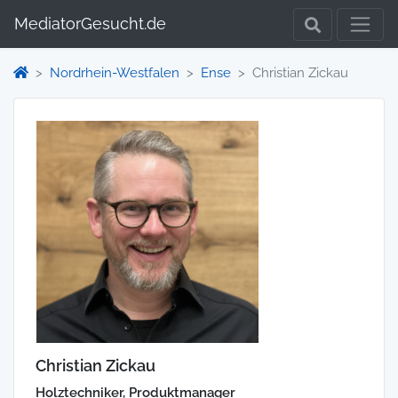
MediatorGesucht.de
Nordrhein-Westfalen
Ense
Christian Zickau
Christian Zickau
Holztechniker, Produktmanager