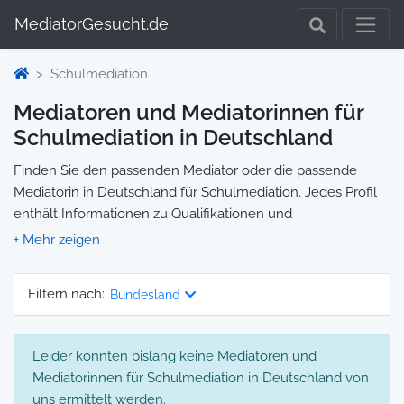
MediatorGesucht.de
Schulmediation
Mediatoren und Mediatorinnen für
Schulmediation in Deutschland
Finden Sie den passenden Mediator oder die passende
Mediatorin in Deutschland für Schulmediation. Jedes Profil
enthält Informationen zu Qualifikationen und
Spezialisierungen, sodass Sie gezielt die richtige Person für
Ihre Mediation auswählen und direkt kontaktieren können.
Wir selbst vermitteln keine Mediationen, sondern stellen die
Filtern nach:
Bundesland
Plattform zur Verfügung, um Ihnen die Suche zu erleichtern.
Leider konnten bislang keine Mediatoren und
Mediatorinnen für Schulmediation in Deutschland von
uns ermittelt werden.