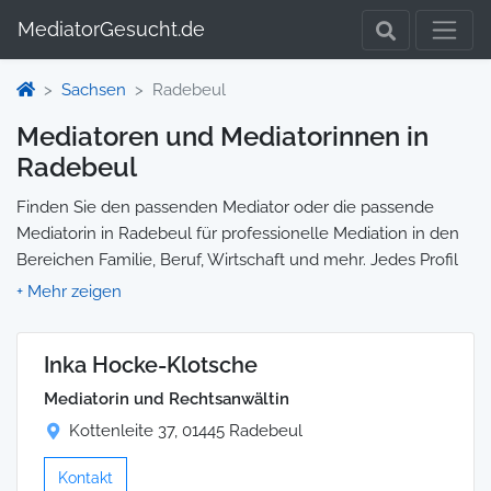
MediatorGesucht.de
Sachsen
Radebeul
Mediatoren und Mediatorinnen in
Radebeul
Finden Sie den passenden Mediator oder die passende
Mediatorin in Radebeul für professionelle Mediation in den
Bereichen Familie, Beruf, Wirtschaft und mehr. Jedes Profil
enthält Informationen zu Qualifikationen und
Spezialisierungen, sodass Sie gezielt die richtige Person für
Ihre Mediation auswählen und direkt kontaktieren können.
Inka Hocke-Klotsche
Wir selbst vermitteln keine Mediationen, sondern stellen die
Plattform zur Verfügung, um Ihnen die Suche zu erleichtern.
Mediatorin und Rechtsanwältin
Kottenleite 37, 01445 Radebeul
Kontakt