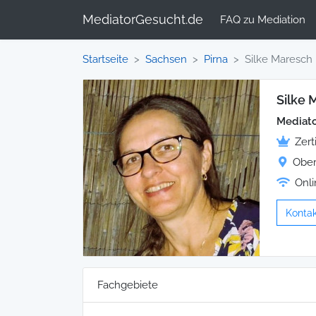
MediatorGesucht.de
FAQ zu Mediation
Startseite
Sachsen
Pirna
Silke Maresch
Silke 
Mediato
Zert
Ober
Onli
Kontak
Fachgebiete