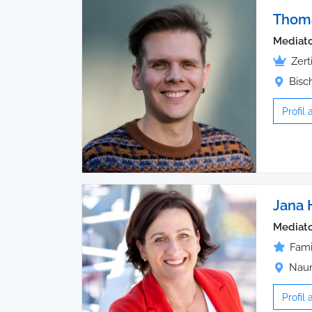
Thoma
Mediat
Zert
Bisc
Profil
Jana 
Mediato
Fami
Naum
Profil