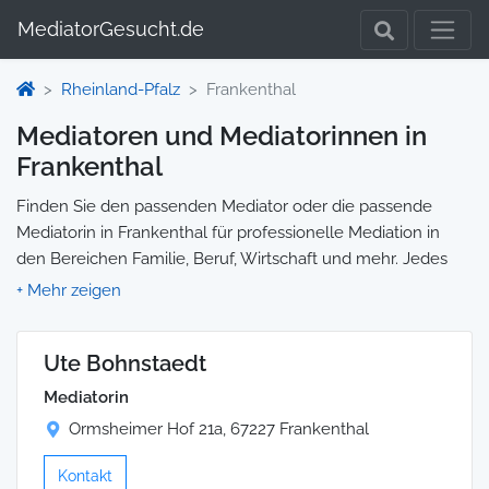
MediatorGesucht.de
Rheinland-Pfalz
Frankenthal
Mediatoren und Mediatorinnen in
Frankenthal
Finden Sie den passenden Mediator oder die passende
Mediatorin in Frankenthal für professionelle Mediation in
den Bereichen Familie, Beruf, Wirtschaft und mehr. Jedes
Profil enthält Informationen zu Qualifikationen und
Spezialisierungen, sodass Sie gezielt die richtige Person für
Ihre Mediation auswählen und direkt kontaktieren können.
Ute Bohnstaedt
Wir selbst vermitteln keine Mediationen, sondern stellen die
Plattform zur Verfügung, um Ihnen die Suche zu erleichtern.
Mediatorin
Ormsheimer Hof 21a, 67227 Frankenthal
Kontakt