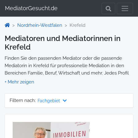
MediatorGesucht.de
Nordrhein-Westfalen
Krefeld
Mediatoren und Mediatorinnen in
Krefeld
Finden Sie den passenden Mediator oder die passende
Mediatorin in Krefeld für professionelle Mediation in den
Bereichen Familie, Beruf, Wirtschaft und mehr. Jedes Profil
enthält Informationen zu Qualifikationen und
Spezialisierungen, sodass Sie gezielt die richtige Person für
Ihre Mediation auswählen und direkt kontaktieren können.
Filtern nach:
Fachgebiet
Wir selbst vermitteln keine Mediationen, sondern stellen die
Plattform zur Verfügung, um Ihnen die Suche zu erleichtern.