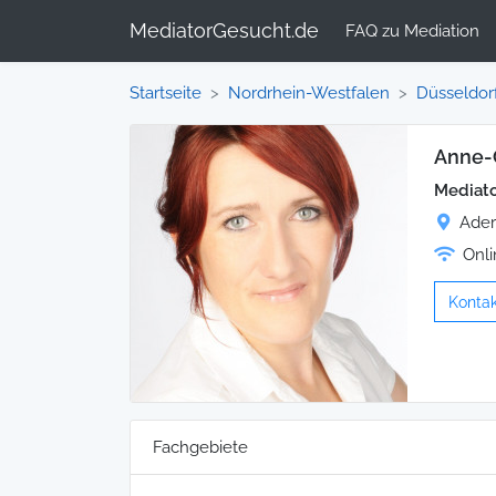
MediatorGesucht.de
FAQ zu Mediation
Startseite
Nordrhein-Westfalen
Düsseldor
Anne-C
Mediato
Ader
Onli
Kontak
Fachgebiete