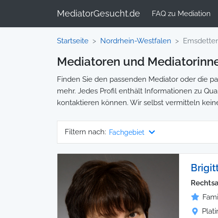
MediatorGesucht.de
FAQ zu Mediation
Startseite
Nordrhein-Westfalen
Emsdette
Mediatoren und Mediatorinn
Finden Sie den passenden Mediator oder die pas
mehr. Jedes Profil enthält Informationen zu Qual
kontaktieren können. Wir selbst vermitteln kein
Filtern nach:
Fachgebiet
Brigit
Rechtsa
Fami
Plat