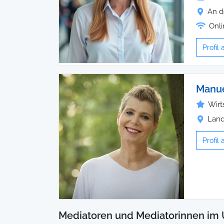
An d
Onli
Profil
Manue
Wirt
Land
Profil
Mediatoren und Mediatorinnen im 