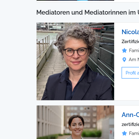
Mediatoren und Mediatorinnen im
Nicol
Zertifiz
Fami
Am M
Profil
Ann-C
zertifi
Fami