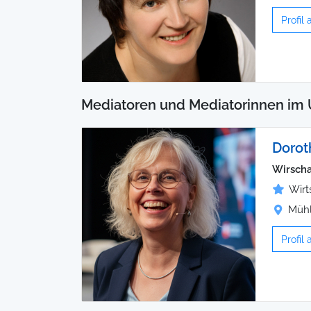
Profil
Mediatoren und Mediatorinnen im 
Dorot
Wirscha
Wirt
Mühl
Profil