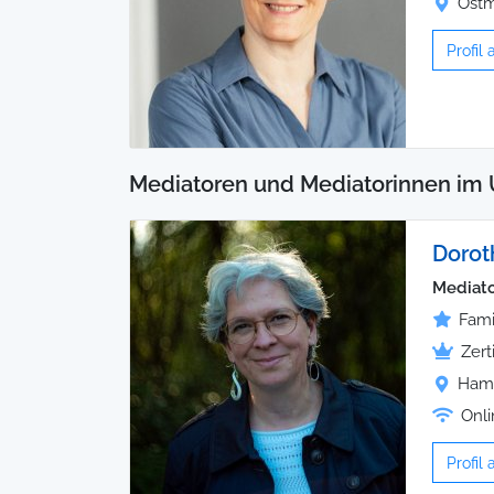
Ostm
Profil
Mediatoren und Mediatorinnen im 
Dorot
Mediato
Fami
Zert
Hamm
Onli
Profil