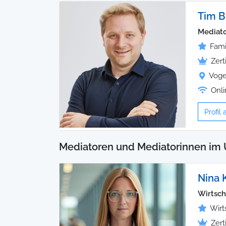
Tim 
Mediato
Fami
Zert
Voge
Onli
Profil
Mediatoren und Mediatorinnen im 
Nina 
Wirtsch
Wirt
Zert