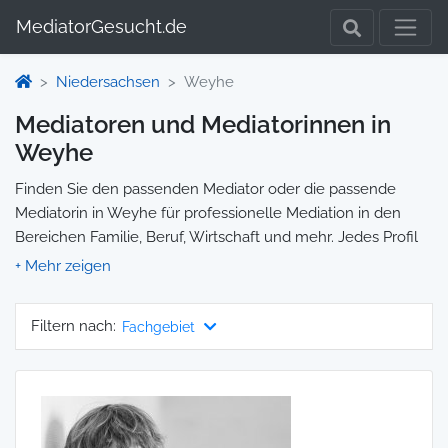
MediatorGesucht.de
Niedersachsen
Weyhe
Mediatoren und Mediatorinnen in
Weyhe
Finden Sie den passenden Mediator oder die passende
Mediatorin in Weyhe für professionelle Mediation in den
Bereichen Familie, Beruf, Wirtschaft und mehr. Jedes Profil
enthält Informationen zu Qualifikationen und
Spezialisierungen, sodass Sie gezielt die richtige Person für
Ihre Mediation auswählen und direkt kontaktieren können.
Filtern nach:
Fachgebiet
Wir selbst vermitteln keine Mediationen, sondern stellen die
Plattform zur Verfügung, um Ihnen die Suche zu erleichtern.