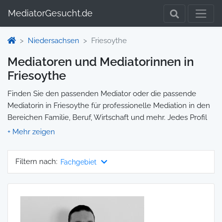
MediatorGesucht.de
Niedersachsen
Friesoythe
Mediatoren und Mediatorinnen in
Friesoythe
Finden Sie den passenden Mediator oder die passende
Mediatorin in Friesoythe für professionelle Mediation in den
Bereichen Familie, Beruf, Wirtschaft und mehr. Jedes Profil
enthält Informationen zu Qualifikationen und
Spezialisierungen, sodass Sie gezielt die richtige Person für
Ihre Mediation auswählen und direkt kontaktieren können.
Filtern nach:
Fachgebiet
Wir selbst vermitteln keine Mediationen, sondern stellen die
Plattform zur Verfügung, um Ihnen die Suche zu erleichtern.