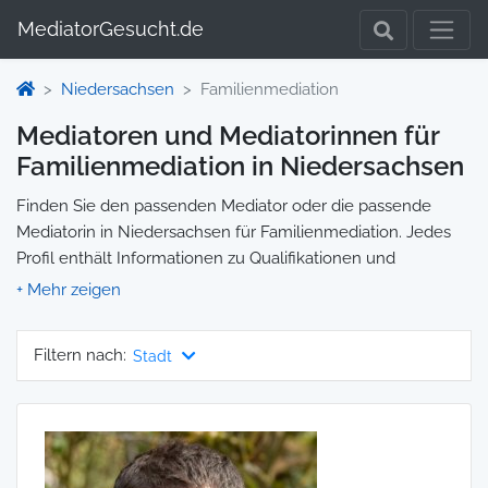
MediatorGesucht.de
Niedersachsen
Familienmediation
Mediatoren und Mediatorinnen für
Familienmediation in Niedersachsen
Finden Sie den passenden Mediator oder die passende
Mediatorin in Niedersachsen für Familienmediation. Jedes
Profil enthält Informationen zu Qualifikationen und
Spezialisierungen, sodass Sie gezielt die richtige Person für
Ihre Mediation auswählen und direkt kontaktieren können.
Wir selbst vermitteln keine Mediationen, sondern stellen die
Filtern nach:
Stadt
Plattform zur Verfügung, um Ihnen die Suche zu erleichtern.