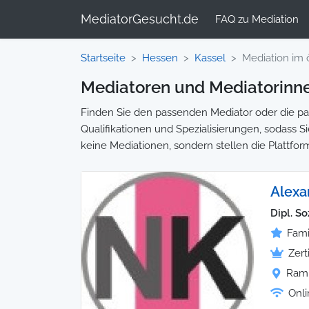
MediatorGesucht.de
FAQ zu Mediation
Startseite
Hessen
Kassel
Mediation im 
Mediatoren und Mediatorinnen
Finden Sie den passenden Mediator oder die pass
Qualifikationen und Spezialisierungen, sodass Si
keine Mediationen, sondern stellen die Plattfor
Alexa
Dipl. S
Fami
Zert
Ramm
Onli