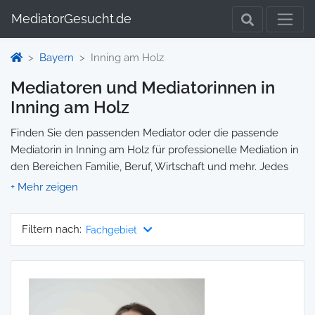
MediatorGesucht.de
Bayern
Inning am Holz
Mediatoren und Mediatorinnen in
Inning am Holz
Finden Sie den passenden Mediator oder die passende
Mediatorin in Inning am Holz für professionelle Mediation in
den Bereichen Familie, Beruf, Wirtschaft und mehr. Jedes
Profil enthält Informationen zu Qualifikationen und
Spezialisierungen, sodass Sie gezielt die richtige Person für
Ihre Mediation auswählen und direkt kontaktieren können.
Filtern nach:
Fachgebiet
Wir selbst vermitteln keine Mediationen, sondern stellen die
Plattform zur Verfügung, um Ihnen die Suche zu erleichtern.