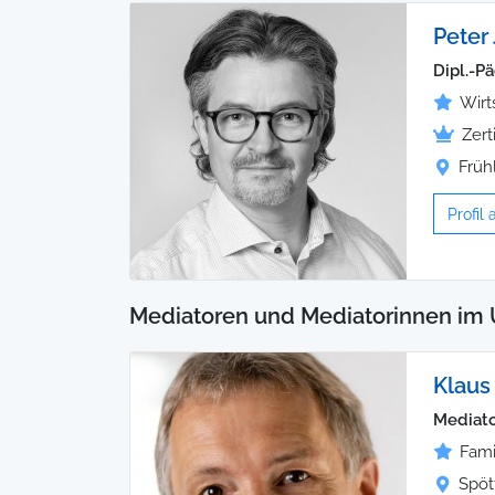
Peter
Dipl.-P
Wirt
Zert
Früh
Profil
Mediatoren und Mediatorinnen im
Klaus
Mediato
Fami
Spöt