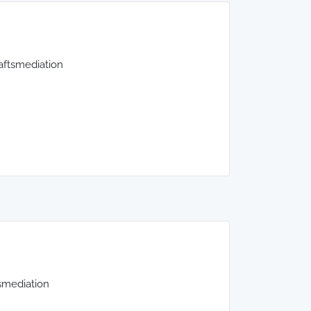
aftsmediation
smediation