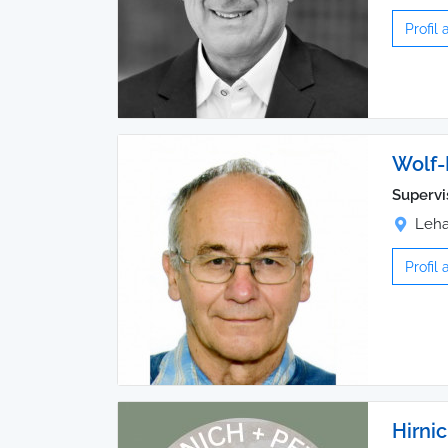
Profil
Wolf-
Supervi
Leha
Profil
Hirni