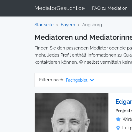
MediatorGesucht.de
FAQ zu Mediation
Startseite
Bayern
Augsburg
Mediatoren und Mediatorinn
Finden Sie den passenden Mediator oder die pas
mehr. Jedes Profil enthält Informationen zu Qual
kontaktieren können. Wir selbst vermitteln kein
Filtern nach:
Fachgebiet
Edgar
Projekt
Wirt
Luit