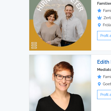
Familie
Fami
Zert
Fröl
Profil
Edith
Mediato
Fami
Goet
Profil