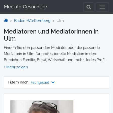
MediatorGesucht.de
Baden-Württemberg
Ulm
Mediatoren und Mediatorinnen in
Ulm
Finden Sie den passenden Mediator oder die passende
Mediatorin in Ulm für professionelle Mediation in den
Bereichen Familie, Beruf, Wirtschaft und mehr. Jedes Profil
enthält Informationen zu Qualifikationen und
Spezialisierungen, sodass Sie gezielt die richtige Person für
Ihre Mediation auswählen und direkt kontaktieren können.
Filtern nach:
Fachgebiet
Wir selbst vermitteln keine Mediationen, sondern stellen die
Plattform zur Verfügung, um Ihnen die Suche zu erleichtern.