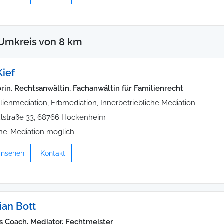
Umkreis von 8 km
Kief
rin, Rechtsanwältin, Fachanwältin für Familienrecht
lienmediation, Erbmediation, Innerbetriebliche Mediation
lstraße 33, 68766 Hockenheim
ne-Mediation möglich
 ansehen
Kontakt
ian Bott
s Coach, Mediator, Fechtmeister