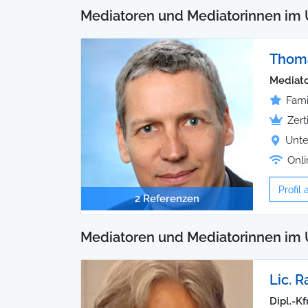
Mediatoren und Mediatorinnen im 
Thom
Mediato
Fami
Zert
Unte
Onli
Profil
2 Referenzen
Mediatoren und Mediatorinnen im 
Lic. R
Dipl.-Kf