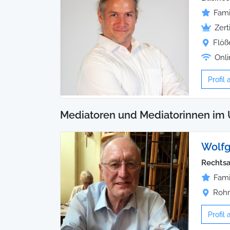
Fami
Zert
Flöß
Onli
Profil
Mediatoren und Mediatorinnen im 
Wolf
Rechtsa
Fami
Rohr
Profil