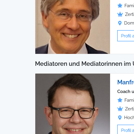
Fami
Zert
Domp
Profil
Mediatoren und Mediatorinnen im 
Manfr
Coach 
Fami
Zert
Hoch
Profil