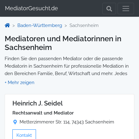
MediatorGesucht.de
Baden-Württemberg
Sachsenheim
Mediatoren und Mediatorinnen in
Sachsenheim
Finden Sie den passenden Mediator oder die passende
Mediatorin in Sachsenheim für professionelle Mediation in
den Bereichen Familie, Beruf, Wirtschaft und mehr. Jedes
Profil enthält Informationen zu Qualifikationen und
Spezialisierungen, sodass Sie gezielt die richtige Person für
Ihre Mediation auswählen und direkt kontaktieren können.
Heinrich J. Seidel
Wir selbst vermitteln keine Mediationen, sondern stellen die
Plattform zur Verfügung, um Ihnen die Suche zu erleichtern.
Rechtsanwalt und Mediator
Metterzimmerer Str. 114, 74343 Sachsenheim
Kontakt