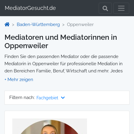
MediatorGesucht.de
Baden-Württemberg
Oppenweiler
Mediatoren und Mediatorinnen in
Oppenweiler
Finden Sie den passenden Mediator oder die passende
Mediatorin in Oppenweiler für professionelle Mediation in
den Bereichen Familie, Beruf, Wirtschaft und mehr. Jedes
Profil enthält Informationen zu Qualifikationen und
Spezialisierungen, sodass Sie gezielt die richtige Person für
Ihre Mediation auswählen und direkt kontaktieren können.
Filtern nach:
Fachgebiet
Wir selbst vermitteln keine Mediationen, sondern stellen die
Plattform zur Verfügung, um Ihnen die Suche zu erleichtern.