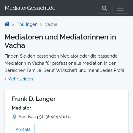
MediatorGesucht.de
Thüringen
Vacha
Mediatoren und Mediatorinnen in
Vacha
Finden Sie den passenden Mediator oder die passende
Mediatorin in Vacha für professionelle Mediation in den
Bereichen Familie, Beruf, Wirtschaft und mehr. Jedes Profil
enthält Informationen zu Qualifikationen und
Spezialisierungen, sodass Sie gezielt die richtige Person für
Ihre Mediation auswählen und direkt kontaktieren können.
Frank D. Langer
Wir selbst vermitteln keine Mediationen, sondern stellen die
Plattform zur Verfügung, um Ihnen die Suche zu erleichtern.
Mediator
Sandweg 51, 36404 Vacha
Kontakt