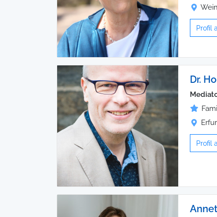
Wei
Profil
Dr. Ho
Mediato
Fami
Erfur
Profil
Annet