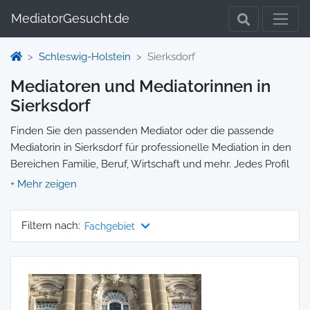
MediatorGesucht.de
Schleswig-Holstein
Sierksdorf
Mediatoren und Mediatorinnen in
Sierksdorf
Finden Sie den passenden Mediator oder die passende
Mediatorin in Sierksdorf für professionelle Mediation in den
Bereichen Familie, Beruf, Wirtschaft und mehr. Jedes Profil
enthält Informationen zu Qualifikationen und
Spezialisierungen, sodass Sie gezielt die richtige Person für
Ihre Mediation auswählen und direkt kontaktieren können.
Filtern nach:
Fachgebiet
Wir selbst vermitteln keine Mediationen, sondern stellen die
Plattform zur Verfügung, um Ihnen die Suche zu erleichtern.