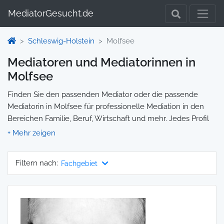
MediatorGesucht.de
Schleswig-Holstein
Molfsee
Mediatoren und Mediatorinnen in
Molfsee
Finden Sie den passenden Mediator oder die passende
Mediatorin in Molfsee für professionelle Mediation in den
Bereichen Familie, Beruf, Wirtschaft und mehr. Jedes Profil
enthält Informationen zu Qualifikationen und
Spezialisierungen, sodass Sie gezielt die richtige Person für
Ihre Mediation auswählen und direkt kontaktieren können.
Filtern nach:
Fachgebiet
Wir selbst vermitteln keine Mediationen, sondern stellen die
Plattform zur Verfügung, um Ihnen die Suche zu erleichtern.