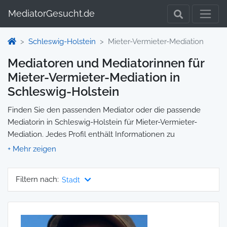
MediatorGesucht.de
Schleswig-Holstein
Mieter-Vermieter-Mediation
Mediatoren und Mediatorinnen für
Mieter-Vermieter-Mediation in
Schleswig-Holstein
Finden Sie den passenden Mediator oder die passende
Mediatorin in Schleswig-Holstein für Mieter-Vermieter-
Mediation. Jedes Profil enthält Informationen zu
Qualifikationen und Spezialisierungen, sodass Sie gezielt die
richtige Person für Ihre Mediation auswählen und direkt
kontaktieren können. Wir selbst vermitteln keine
Filtern nach:
Stadt
Mediationen, sondern stellen die Plattform zur Verfügung,
um Ihnen die Suche zu erleichtern.