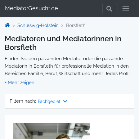
MediatorGesucht.de
Schleswig-Holstein
Borsfleth
Mediatoren und Mediatorinnen in
Borsfleth
Finden Sie den passenden Mediator oder die passende
Mediatorin in Borsfleth für professionelle Mediation in den
Bereichen Familie, Beruf, Wirtschaft und mehr. Jedes Profil
enthält Informationen zu Qualifikationen und
Spezialisierungen, sodass Sie gezielt die richtige Person für
Ihre Mediation auswählen und direkt kontaktieren können.
Filtern nach:
Fachgebiet
Wir selbst vermitteln keine Mediationen, sondern stellen die
Plattform zur Verfügung, um Ihnen die Suche zu erleichtern.