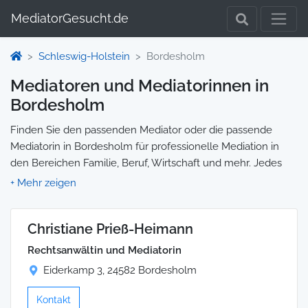
MediatorGesucht.de
Schleswig-Holstein
Bordesholm
Mediatoren und Mediatorinnen in
Bordesholm
Finden Sie den passenden Mediator oder die passende
Mediatorin in Bordesholm für professionelle Mediation in
den Bereichen Familie, Beruf, Wirtschaft und mehr. Jedes
Profil enthält Informationen zu Qualifikationen und
Spezialisierungen, sodass Sie gezielt die richtige Person für
Ihre Mediation auswählen und direkt kontaktieren können.
Christiane Prieß-Heimann
Wir selbst vermitteln keine Mediationen, sondern stellen die
Plattform zur Verfügung, um Ihnen die Suche zu erleichtern.
Rechtsanwältin und Mediatorin
Eiderkamp 3, 24582 Bordesholm
Kontakt