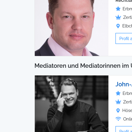
Rechtsa
Erbm
Zert
Elbc
Profil
Mediatoren und Mediatorinnen im
John-
Erbm
Zert
Höse
Onli
Profil