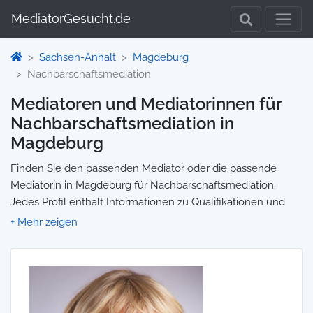
MediatorGesucht.de
Sachsen-Anhalt
Magdeburg
Nachbarschaftsmediation
Mediatoren und Mediatorinnen für
Nachbarschaftsmediation in
Magdeburg
Finden Sie den passenden Mediator oder die passende
Mediatorin in Magdeburg für Nachbarschaftsmediation.
Jedes Profil enthält Informationen zu Qualifikationen und
Spezialisierungen, sodass Sie gezielt die richtige Person für
Ihre Mediation auswählen und direkt kontaktieren können.
Wir selbst vermitteln keine Mediationen, sondern stellen die
Plattform zur Verfügung, um Ihnen die Suche zu erleichtern.