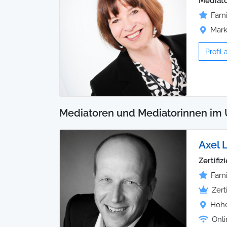
Mediator
Fami
Mark
Profil
Mediatoren und Mediatorinnen im
Axel
Zertifi
Fami
Zert
Hohe
Onli