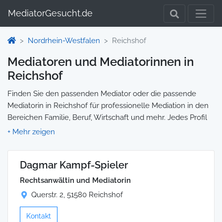
MediatorGesucht.de
Nordrhein-Westfalen
Reichshof
Mediatoren und Mediatorinnen in
Reichshof
Finden Sie den passenden Mediator oder die passende
Mediatorin in Reichshof für professionelle Mediation in den
Bereichen Familie, Beruf, Wirtschaft und mehr. Jedes Profil
enthält Informationen zu Qualifikationen und
Spezialisierungen, sodass Sie gezielt die richtige Person für
Ihre Mediation auswählen und direkt kontaktieren können.
Dagmar Kampf-Spieler
Wir selbst vermitteln keine Mediationen, sondern stellen die
Plattform zur Verfügung, um Ihnen die Suche zu erleichtern.
Rechtsanwältin und Mediatorin
Querstr. 2, 51580 Reichshof
Kontakt