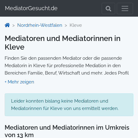
MediatorGesucht.de
Nordrhein-Westfalen
Kleve
Mediatoren und Mediatorinnen in
Kleve
Finden Sie den passenden Mediator oder die passende
Mediatorin in Kleve für professionelle Mediation in den
Bereichen Familie, Beruf, Wirtschaft und mehr. Jedes Profil
enthält Informationen zu Qualifikationen und
Spezialisierungen, sodass Sie gezielt die richtige Person für
Ihre Mediation auswählen und direkt kontaktieren können.
Leider konnten bislang keine Mediatoren und
Wir selbst vermitteln keine Mediationen, sondern stellen die
Mediatorinnen für Kleve von uns ermittelt werden.
Plattform zur Verfügung, um Ihnen die Suche zu erleichtern.
Mediatoren und Mediatorinnen im Umkreis
von 13 km