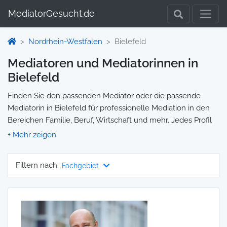
MediatorGesucht.de
Nordrhein-Westfalen
Bielefeld
Mediatoren und Mediatorinnen in
Bielefeld
Finden Sie den passenden Mediator oder die passende
Mediatorin in Bielefeld für professionelle Mediation in den
Bereichen Familie, Beruf, Wirtschaft und mehr. Jedes Profil
enthält Informationen zu Qualifikationen und
Spezialisierungen, sodass Sie gezielt die richtige Person für
Ihre Mediation auswählen und direkt kontaktieren können.
Filtern nach:
Fachgebiet
Wir selbst vermitteln keine Mediationen, sondern stellen die
Plattform zur Verfügung, um Ihnen die Suche zu erleichtern.