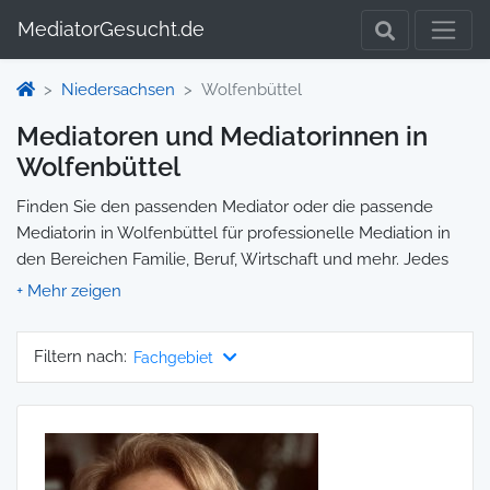
MediatorGesucht.de
Niedersachsen
Wolfenbüttel
Mediatoren und Mediatorinnen in
Wolfenbüttel
Finden Sie den passenden Mediator oder die passende
Mediatorin in Wolfenbüttel für professionelle Mediation in
den Bereichen Familie, Beruf, Wirtschaft und mehr. Jedes
Profil enthält Informationen zu Qualifikationen und
Spezialisierungen, sodass Sie gezielt die richtige Person für
Ihre Mediation auswählen und direkt kontaktieren können.
Filtern nach:
Fachgebiet
Wir selbst vermitteln keine Mediationen, sondern stellen die
Plattform zur Verfügung, um Ihnen die Suche zu erleichtern.