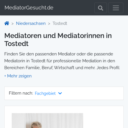
MediatorGesucht.de
Niedersachsen
Tostedt
Mediatoren und Mediatorinnen in
Tostedt
Finden Sie den passenden Mediator oder die passende
Mediatorin in Tostedt für professionelle Mediation in den
Bereichen Familie, Beruf, Wirtschaft und mehr. Jedes Profil
enthält Informationen zu Qualifikationen und
Spezialisierungen, sodass Sie gezielt die richtige Person für
Ihre Mediation auswählen und direkt kontaktieren können.
Filtern nach:
Fachgebiet
Wir selbst vermitteln keine Mediationen, sondern stellen die
Plattform zur Verfügung, um Ihnen die Suche zu erleichtern.