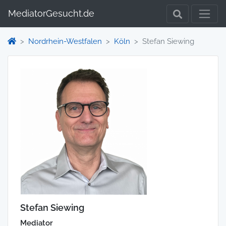
MediatorGesucht.de
Nordrhein-Westfalen
Köln
Stefan Siewing
Stefan Siewing
Mediator