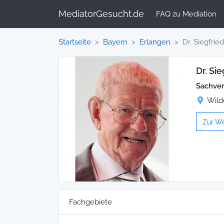
MediatorGesucht.de
FAQ zu Mediation
Startseite
Bayern
Erlangen
Dr. Siegfrie
Dr. Sie
Sachver
Wild
Zur W
Fachgebiete