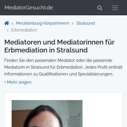
MediatorGesucht.de
Mecklenburg-Vorpommern
Stralsund
Erbmediation
Mediatoren und Mediatorinnen für
Erbmediation in Stralsund
Finden Sie den passenden Mediator oder die passende
Mediatorin in Stralsund für Erbmediation. Jedes Profil enthält
Informationen zu Qualifikationen und Spezialisierungen,
sodass Sie gezielt die richtige Person für Ihre Mediation
auswählen und direkt kontaktieren können. Wir selbst
vermitteln keine Mediationen, sondern stellen die Plattform
zur Verfügung, um Ihnen die Suche zu erleichtern.