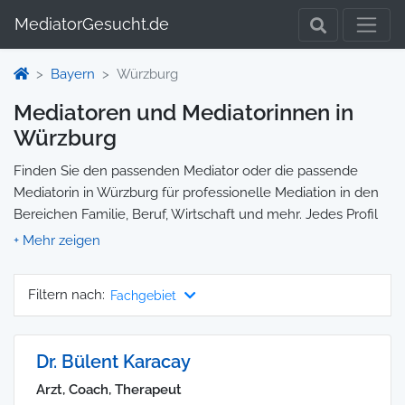
MediatorGesucht.de
Bayern
Würzburg
Mediatoren und Mediatorinnen in
Würzburg
Finden Sie den passenden Mediator oder die passende
Mediatorin in Würzburg für professionelle Mediation in den
Bereichen Familie, Beruf, Wirtschaft und mehr. Jedes Profil
enthält Informationen zu Qualifikationen und
Spezialisierungen, sodass Sie gezielt die richtige Person für
Ihre Mediation auswählen und direkt kontaktieren können.
Filtern nach:
Fachgebiet
Wir selbst vermitteln keine Mediationen, sondern stellen die
Plattform zur Verfügung, um Ihnen die Suche zu erleichtern.
Dr. Bülent Karacay
Arzt, Coach, Therapeut