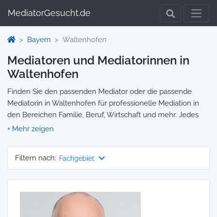
MediatorGesucht.de
Bayern
Waltenhofen
Mediatoren und Mediatorinnen in
Waltenhofen
Finden Sie den passenden Mediator oder die passende
Mediatorin in Waltenhofen für professionelle Mediation in
den Bereichen Familie, Beruf, Wirtschaft und mehr. Jedes
Profil enthält Informationen zu Qualifikationen und
Spezialisierungen, sodass Sie gezielt die richtige Person für
Ihre Mediation auswählen und direkt kontaktieren können.
Filtern nach:
Fachgebiet
Wir selbst vermitteln keine Mediationen, sondern stellen die
Plattform zur Verfügung, um Ihnen die Suche zu erleichtern.